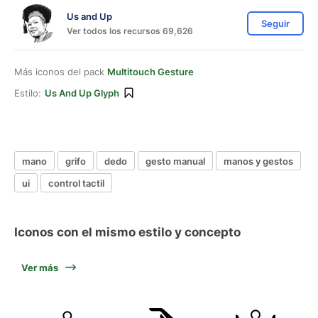
Us and Up
Seguir
Ver todos los recursos 69,626
Más iconos del pack
Multitouch Gesture
Estilo:
Us And Up Glyph
mano
grifo
dedo
gesto manual
manos y gestos
ui
control tactil
Iconos con el mismo estilo y concepto
Ver más