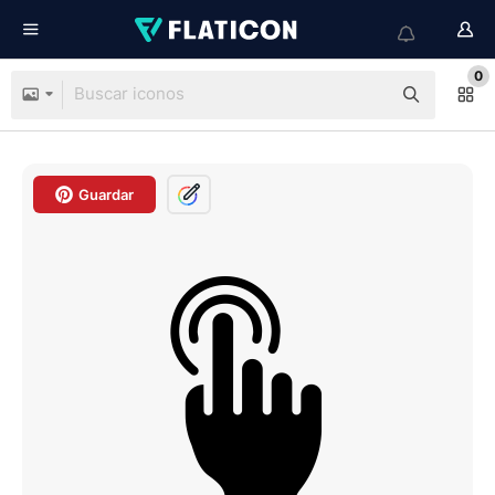
0
Guardar