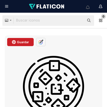
0
Guardar