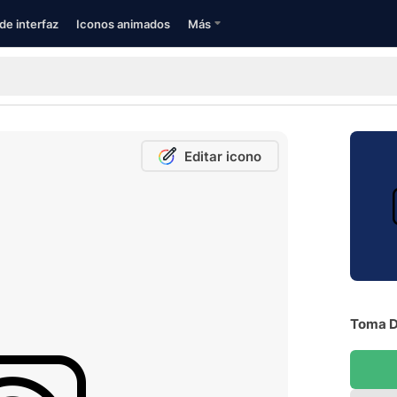
de interfaz
Iconos animados
Más
Editar icono
Toma De