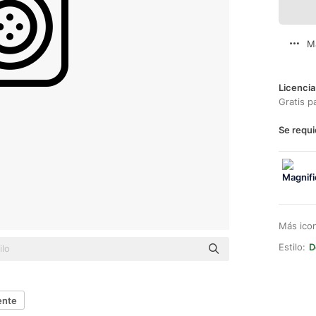
M
Licencia
Gratis p
Se requi
Más ico
Estilo:
D
ente