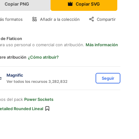
Copiar PNG
Copiar SVG
ás formatos
Añadir a la colección
Compartir
 de Flaticon
ara uso personal o comercial con atribución.
Más información
ere atribución
¿Cómo atribuir?
Magnific
Seguir
Ver todos los recursos 3,282,832
nos del pack
Power Sockets
etailed Rounded Lineal