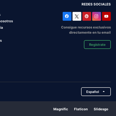
REDES SOCIALES
s
nosotros
Consigue recursos exclusivos
ia
directamente en tu email
os
Regístrate
Español
Magnific
Flaticon
Slidesgo