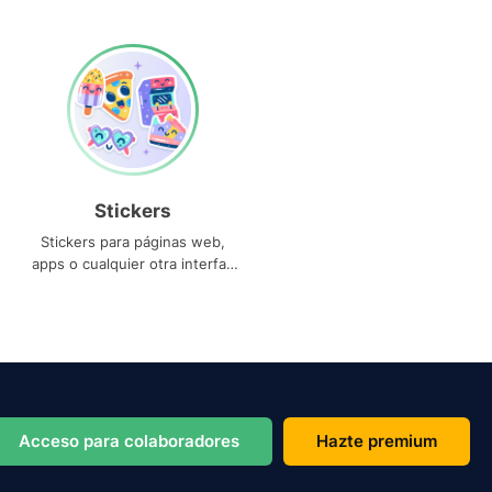
Stickers
Stickers para páginas web,
apps o cualquier otra interfaz
que necesites
Acceso para colaboradores
Hazte premium