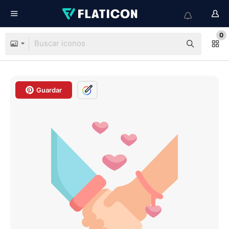
0
Guardar