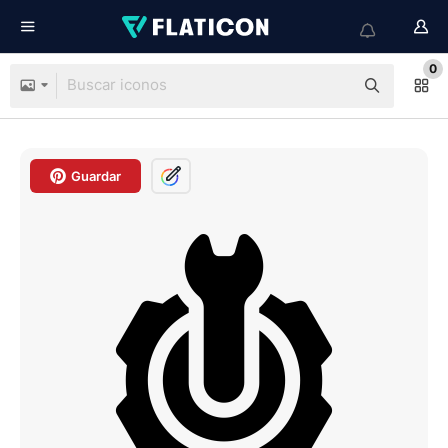
0
Guardar