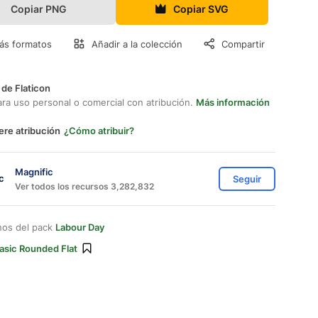
Copiar PNG
Copiar SVG
ás formatos
Añadir a la colección
Compartir
 de Flaticon
ara uso personal o comercial con atribución.
Más información
ere atribución
¿Cómo atribuir?
Magnific
Seguir
Ver todos los recursos 3,282,832
nos del pack
Labour Day
asic Rounded Flat