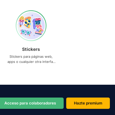
Stickers
Stickers para páginas web,
apps o cualquier otra interfaz
que necesites
Acceso para colaboradores
Hazte premium