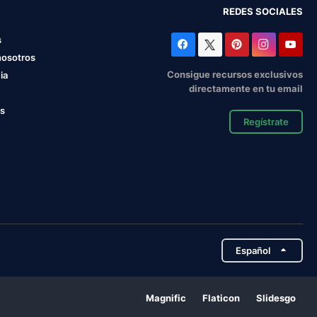
REDES SOCIALES
s
nosotros
Consigue recursos exclusivos
ia
directamente en tu email
os
Regístrate
Español
Magnific
Flaticon
Slidesgo