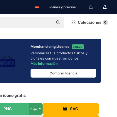
Planes y precios
Colecciones
0
Merchandising License
NUEVO
Personaliza tus productos físicos y
digitales con nuestros iconos
Más información
Comprar licencia
r icono gratis
PNG
SVG
512px