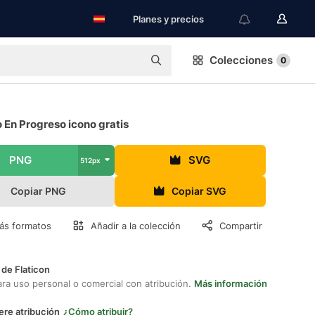
Planes y precios
Colecciones
0
 En Progreso icono gratis
PNG
SVG
512px
Copiar PNG
Copiar SVG
ás formatos
Añadir a la colección
Compartir
 de Flaticon
ara uso personal o comercial con atribución.
Más información
ere atribución
¿Cómo atribuir?