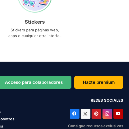
Stickers
Stickers para páginas web,
apps o cualquier otra interfaz
que necesites
Acceso para colaboradores
Hazte premium
REDES SOCIALES
s
nosotros
Consigue recursos exclusivos
ia