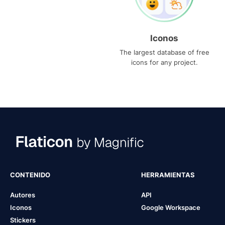
Iconos
The largest database of free
icons for any project.
CONTENIDO
HERRAMIENTAS
Autores
API
Iconos
Google Workspace
Stickers