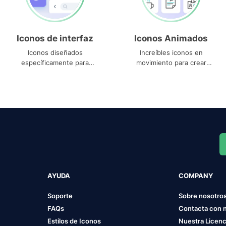
Iconos de interfaz
Iconos Animados
Iconos diseñados
Increíbles iconos en
específicamente para
movimiento para crear
interfaces
proyectos dinámicos
AYUDA
COMPANY
Soporte
Sobre nosotro
FAQs
Contacta con 
Estilos de Iconos
Nuestra Licenc