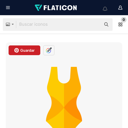
0
Guardar