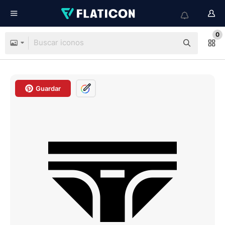
0
Guardar