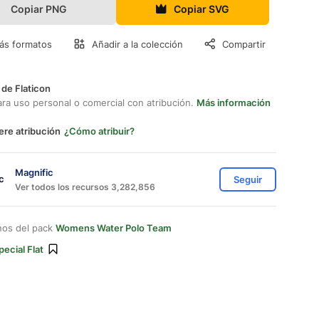
Copiar PNG
Copiar SVG
ás formatos
Añadir a la colección
Compartir
 de Flaticon
ara uso personal o comercial con atribución.
Más información
ere atribución
¿Cómo atribuir?
Magnific
Seguir
Ver todos los recursos 3,282,856
nos del pack
Womens Water Polo Team
pecial Flat