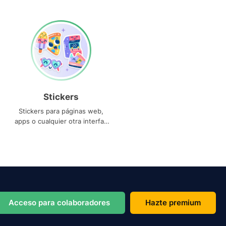
Stickers
Stickers para páginas web,
apps o cualquier otra interfaz
que necesites
Acceso para colaboradores
Hazte premium