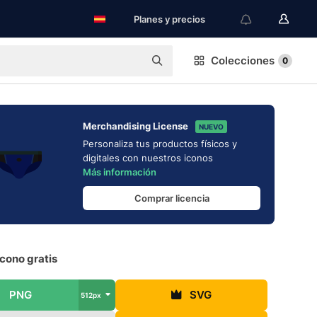
Planes y precios
Colecciones
0
Merchandising License
NUEVO
Personaliza tus productos físicos y
digitales con nuestros iconos
Más información
Comprar licencia
icono gratis
PNG
SVG
512px