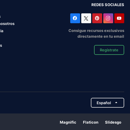
REDES SOCIALES
s
nosotros
Consigue recursos exclusivos
ia
directamente en tu email
os
Regístrate
Español
Magnific
Flaticon
Slidesgo