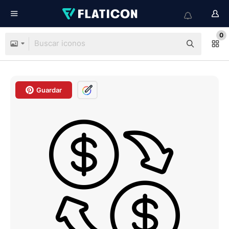
0
Guardar