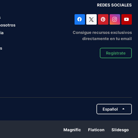
REDES SOCIALES
s
nosotros
Consigue recursos exclusivos
ia
directamente en tu email
os
Regístrate
Español
Magnific
Flaticon
Slidesgo