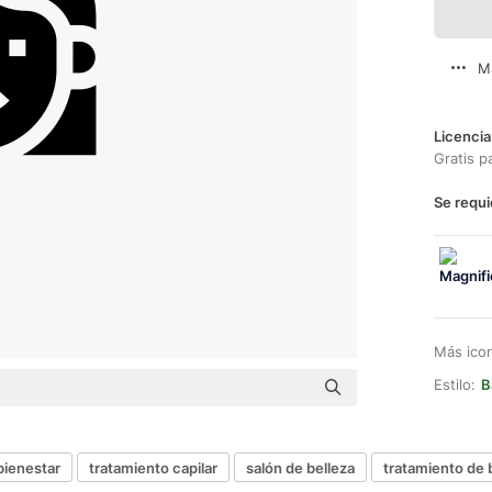
M
Licencia
Gratis p
Se requi
Más ico
Estilo:
B
bienestar
tratamiento capilar
salón de belleza
tratamiento de 