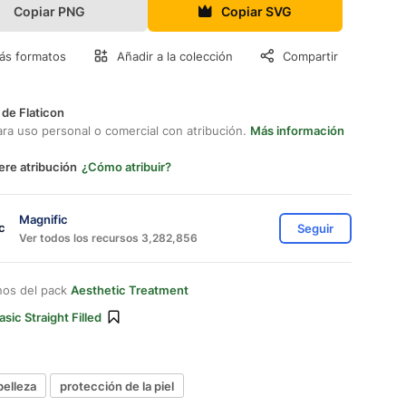
Copiar PNG
Copiar SVG
ás formatos
Añadir a la colección
Compartir
 de Flaticon
ara uso personal o comercial con atribución.
Más información
ere atribución
¿Cómo atribuir?
Magnific
Seguir
Ver todos los recursos 3,282,856
nos del pack
Aesthetic Treatment
asic Straight Filled
belleza
protección de la piel