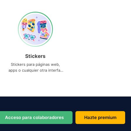
Stickers
Stickers para páginas web,
apps o cualquier otra interfaz
que necesites
Acceso para colaboradores
Hazte premium