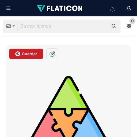
0
Guardar