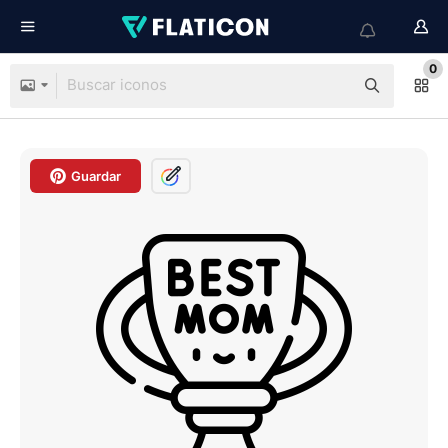
0
Guardar