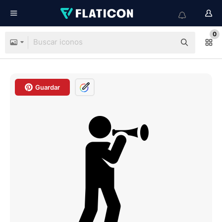
0
Guardar