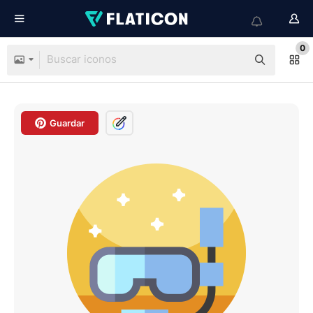
0
Guardar