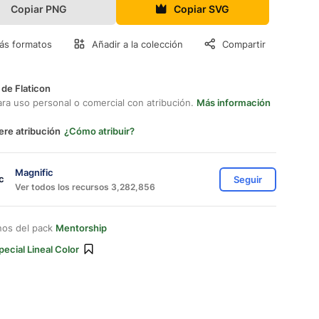
Copiar PNG
Copiar SVG
ás formatos
Añadir a la colección
Compartir
 de Flaticon
ara uso personal o comercial con atribución.
Más información
ere atribución
¿Cómo atribuir?
Magnific
Seguir
Ver todos los recursos 3,282,856
nos del pack
Mentorship
pecial Lineal Color