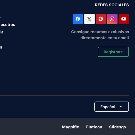
REDES SOCIALES
s
nosotros
Consigue recursos exclusivos
ia
directamente en tu email
os
Regístrate
Español
Magnific
Flaticon
Slidesgo