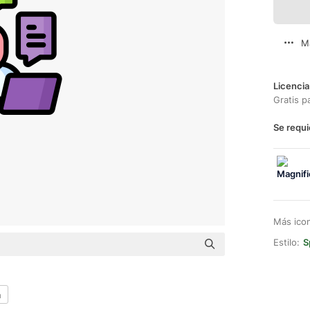
M
Licencia
Gratis p
Se requi
Más ico
Estilo:
S
a