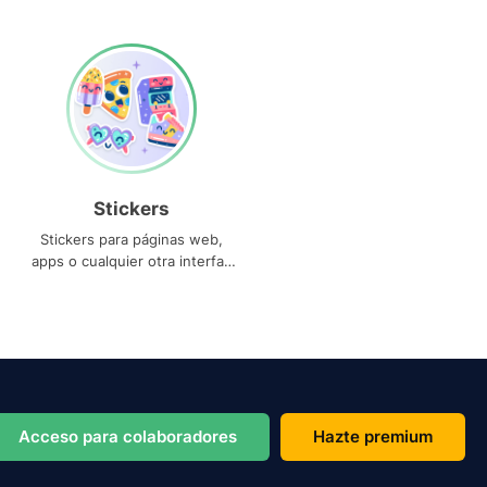
Stickers
Stickers para páginas web,
apps o cualquier otra interfaz
que necesites
Acceso para colaboradores
Hazte premium