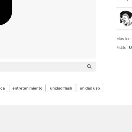
Más ico
Estilo:
U
ica
entretenimiento
unidad flash
unidad usb