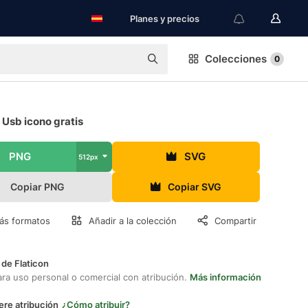
Planes y precios
Colecciones
0
Usb icono gratis
PNG
SVG
512px
Copiar PNG
Copiar SVG
ás formatos
Añadir a la colección
Compartir
 de Flaticon
ara uso personal o comercial con atribución.
Más información
ere atribución
¿Cómo atribuir?