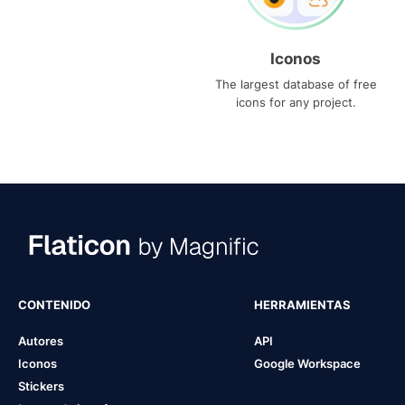
Iconos
The largest database of free
icons for any project.
CONTENIDO
HERRAMIENTAS
Autores
API
Iconos
Google Workspace
Stickers