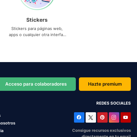
Stickers
Stickers para páginas web,
apps o cualquier otra interfaz
que necesites
Acceso para colaboradores
Hazte premium
REDES SOCIALES
s
nosotros
Consigue recursos exclusivos
ia
directamente en tu email