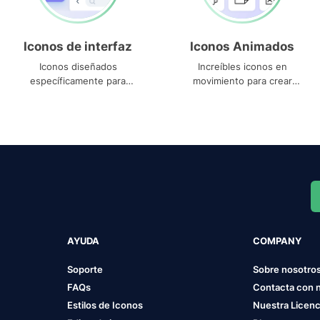
Iconos de interfaz
Iconos Animados
Iconos diseñados
Increíbles iconos en
específicamente para
movimiento para crear
interfaces
proyectos dinámicos
AYUDA
COMPANY
Soporte
Sobre nosotro
FAQs
Contacta con 
Estilos de Iconos
Nuestra Licenc