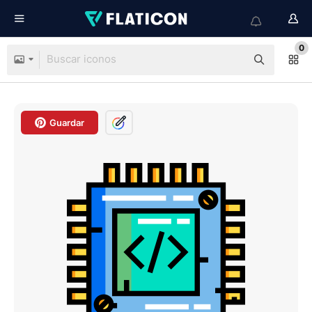
0
Guardar