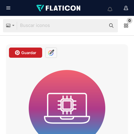
0
Guardar