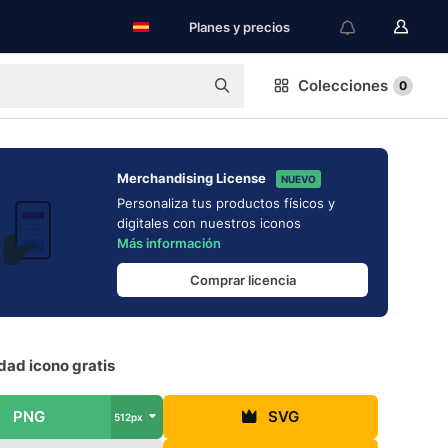
Planes y precios
Colecciones
0
Merchandising License
NUEVO
Personaliza tus productos físicos y
digitales con nuestros iconos
Más información
Comprar licencia
dad icono gratis
PNG
SVG
512px