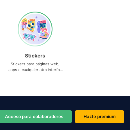
Stickers
Stickers para páginas web,
apps o cualquier otra interfaz
que necesites
Acceso para colaboradores
Hazte premium