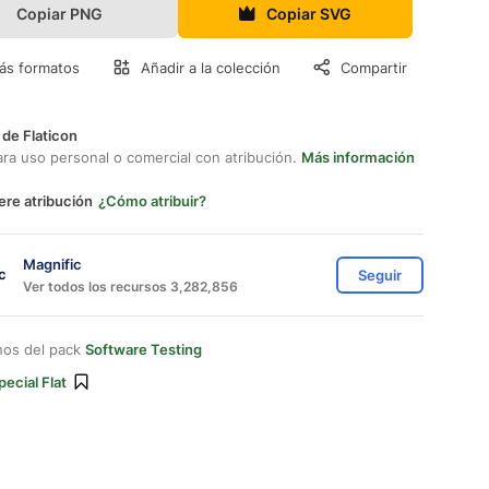
Copiar PNG
Copiar SVG
ás formatos
Añadir a la colección
Compartir
 de Flaticon
ara uso personal o comercial con atribución.
Más información
ere atribución
¿Cómo atribuir?
Magnific
Seguir
Ver todos los recursos 3,282,856
nos del pack
Software Testing
pecial Flat