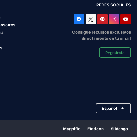
REDES SOCIALES
s
nosotros
Consigue recursos exclusivos
ia
directamente en tu email
os
Regístrate
Español
Magnific
Flaticon
Slidesgo