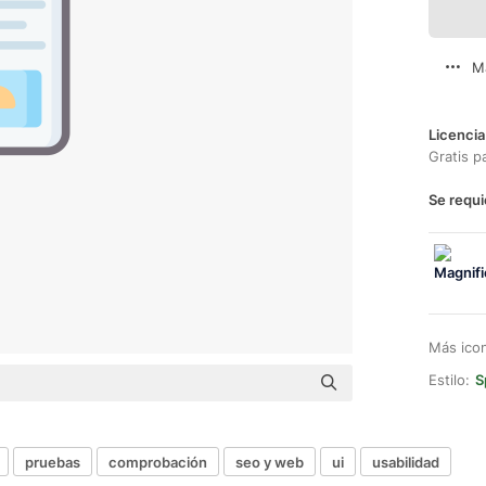
M
Licencia
Gratis p
Se requi
Más ico
Estilo:
S
pruebas
comprobación
seo y web
ui
usabilidad