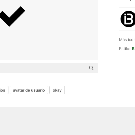
Más ico
Estilo:
B
ios
avatar de usuario
okay