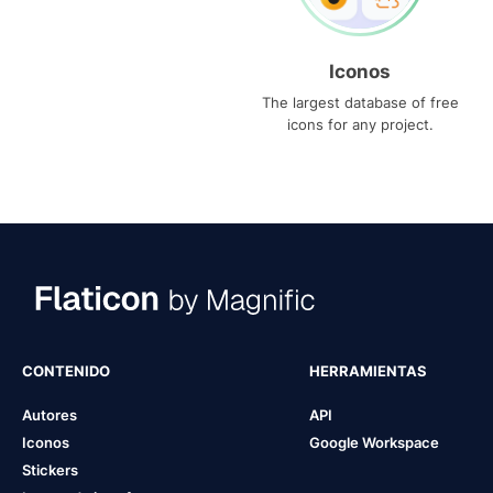
Iconos
The largest database of free
icons for any project.
CONTENIDO
HERRAMIENTAS
Autores
API
Iconos
Google Workspace
Stickers