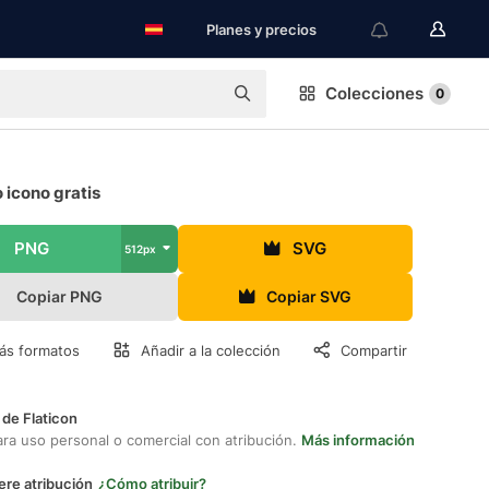
Planes y precios
Colecciones
0
 icono gratis
PNG
SVG
512px
Copiar PNG
Copiar SVG
ás formatos
Añadir a la colección
Compartir
 de Flaticon
ara uso personal o comercial con atribución.
Más información
ere atribución
¿Cómo atribuir?