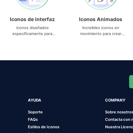
Iconos de interfaz
Iconos Animados
Iconos diseñados
Increíbles iconos en
específicamente para
movimiento para crear
interfaces
proyectos dinámicos
AYUDA
COMPANY
Soporte
Sobre nosotro
FAQs
Contacta con 
Estilos de Iconos
Nuestra Licenc