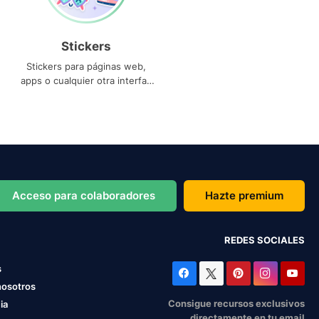
Stickers
Stickers para páginas web,
apps o cualquier otra interfaz
que necesites
Acceso para colaboradores
Hazte premium
REDES SOCIALES
s
nosotros
Consigue recursos exclusivos
ia
directamente en tu email