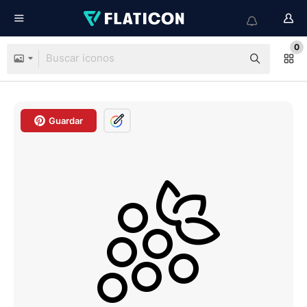
0
Guardar