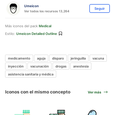
Umeicon
Seguir
Ver todos los recursos 13,264
Más iconos del pack
Medical
Estilo:
Umeicon Detailed Outline
medicamento
aguja
disparo
jeringuilla
vacuna
inyección
vacunación
drogas
anestesia
asistencia sanitaria y médica
Iconos con el mismo concepto
Ver más