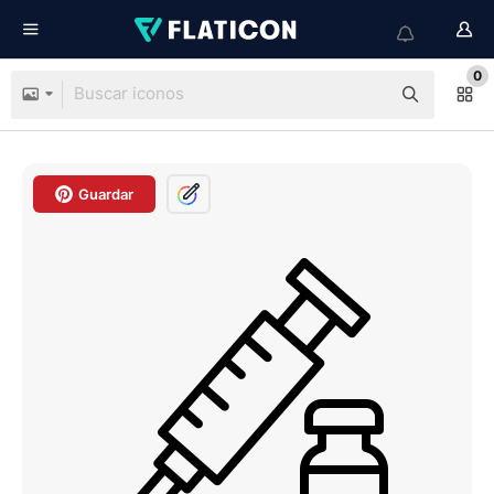
0
Guardar