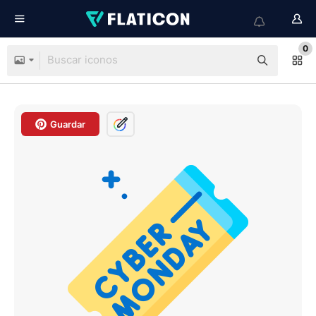
0
Guardar