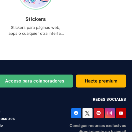
Stickers
Stickers para páginas web,
apps o cualquier otra interfaz
que necesites
Acceso para colaboradores
Hazte premium
REDES SOCIALES
s
nosotros
Consigue recursos exclusivos
ia
directamente en tu email