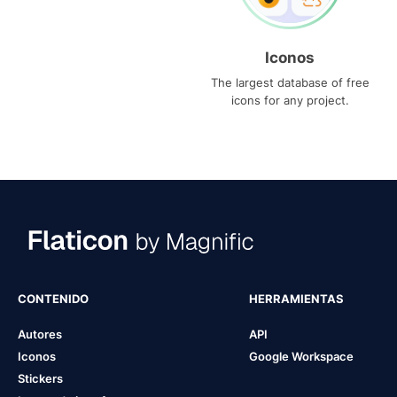
Iconos
The largest database of free
icons for any project.
CONTENIDO
HERRAMIENTAS
Autores
API
Iconos
Google Workspace
Stickers