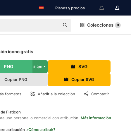
Planes y precios
Colecciones
0
ión icono gratis
PNG
SVG
512px
Copiar PNG
Copiar SVG
ás formatos
Añadir a la colección
Compartir
 de Flaticon
ara uso personal o comercial con atribución.
Más información
ere atribución
¿Cómo atribuir?