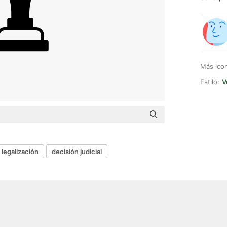
Más ico
Estilo:
V
legalización
decisión judicial