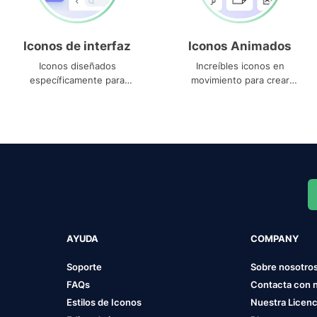
Iconos de interfaz
Iconos Animados
Iconos diseñados
Increíbles iconos en
específicamente para
movimiento para crear
interfaces
proyectos dinámicos
AYUDA
COMPANY
Soporte
Sobre nosotro
FAQs
Contacta con 
Estilos de Iconos
Nuestra Licenc