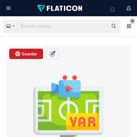
0
Guardar