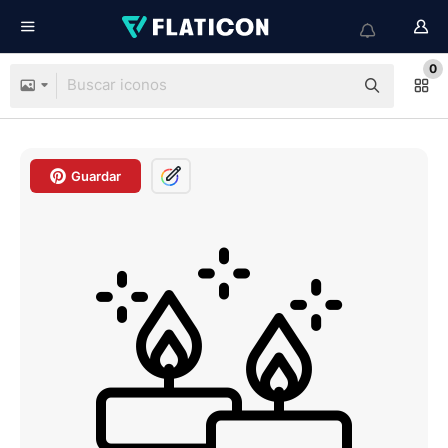
0
Guardar