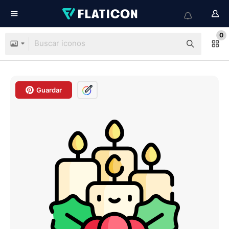
0
Guardar