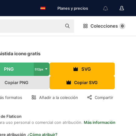
Planes y precios
Colecciones
0
istida icono gratis
PNG
SVG
512px
Copiar PNG
Copiar SVG
ás formatos
Añadir a la colección
Compartir
 de Flaticon
ara uso personal o comercial con atribución.
Más información
ere atribución
¿Cómo atribuir?