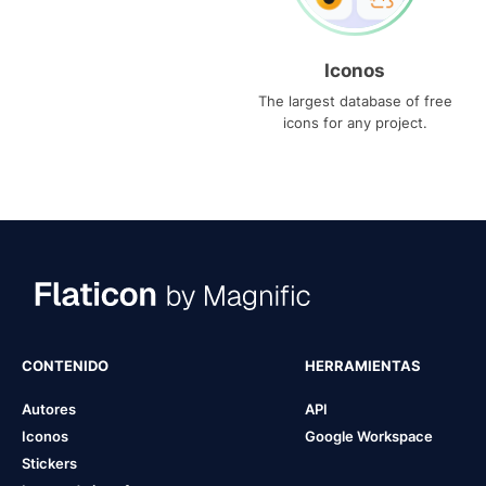
Iconos
The largest database of free
icons for any project.
CONTENIDO
HERRAMIENTAS
Autores
API
Iconos
Google Workspace
Stickers