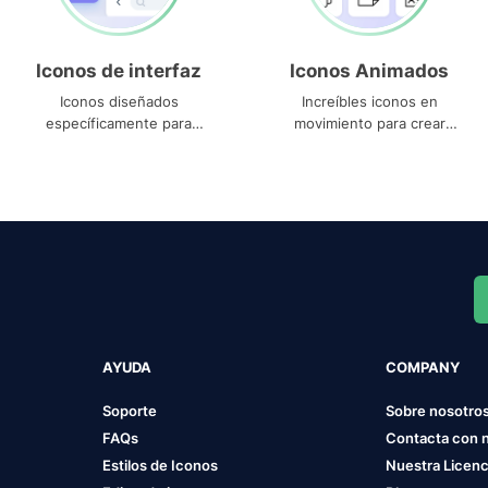
Iconos de interfaz
Iconos Animados
Iconos diseñados
Increíbles iconos en
específicamente para
movimiento para crear
interfaces
proyectos dinámicos
AYUDA
COMPANY
Soporte
Sobre nosotro
FAQs
Contacta con 
Estilos de Iconos
Nuestra Licenc