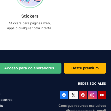
Stickers
Stickers para páginas web,
apps o cualquier otra interfaz
que necesites
Acceso para colaboradores
Hazte premium
REDES SOCIALES
s
nosotros
Consigue recursos exclusivos
ia
directamente en tu email