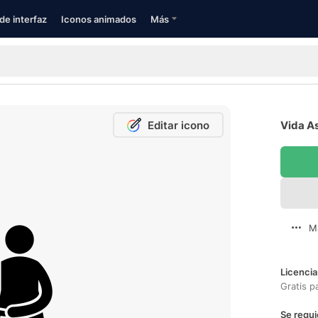
de interfaz
Iconos animados
Más
Editar icono
Vida As
M
Licencia
Gratis p
Se requi