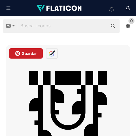
0
Guardar