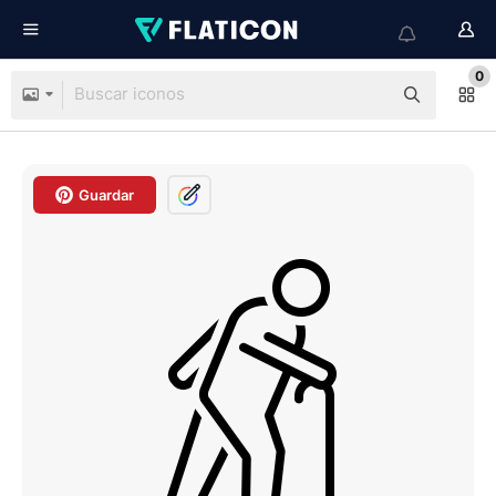
0
Guardar