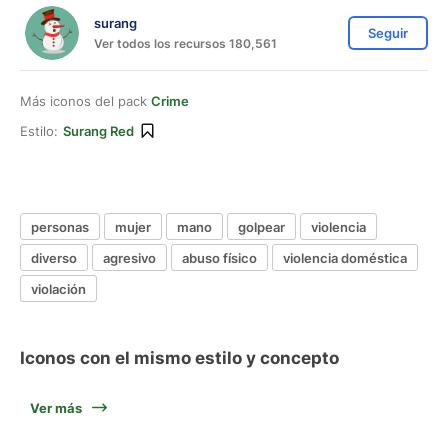
surang
Seguir
Ver todos los recursos 180,561
Más iconos del pack
Crime
Estilo:
Surang Red
personas
mujer
mano
golpear
violencia
diverso
agresivo
abuso físico
violencia doméstica
violación
Iconos con el mismo estilo y concepto
Ver más