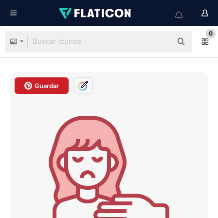
0
Guardar