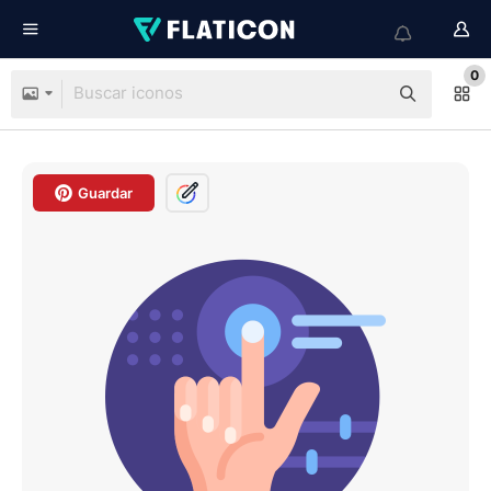
0
Guardar