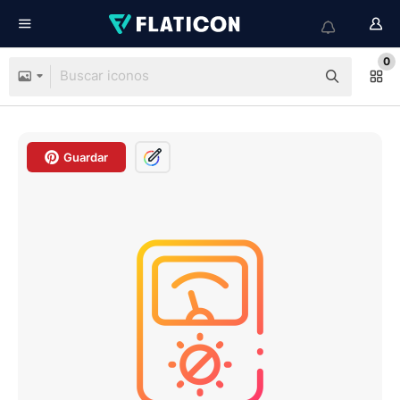
0
Guardar