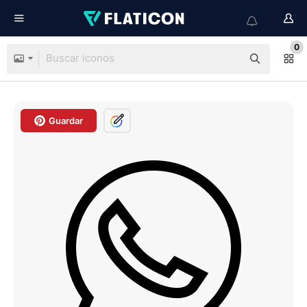
0
Guardar