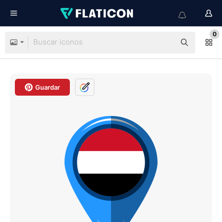
0
Guardar