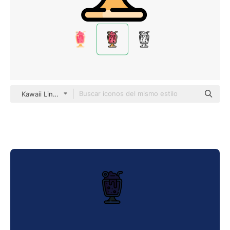
Kawaii Lineal color