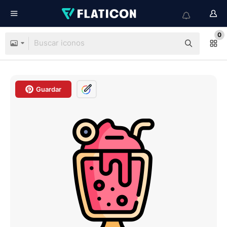
0
Guardar