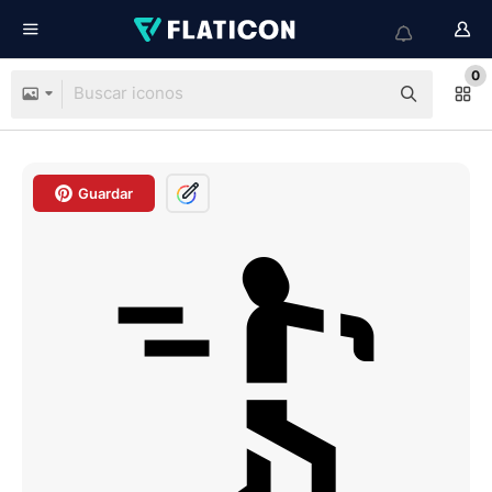
0
Guardar