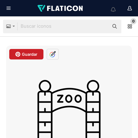
0
Guardar