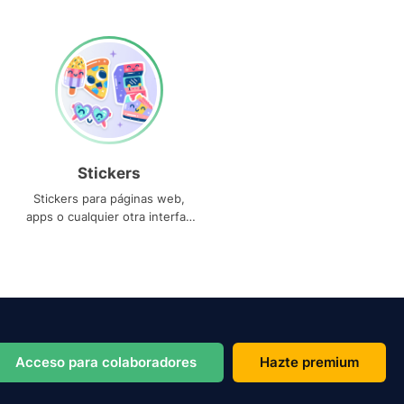
Stickers
Stickers para páginas web,
apps o cualquier otra interfaz
que necesites
Acceso para colaboradores
Hazte premium