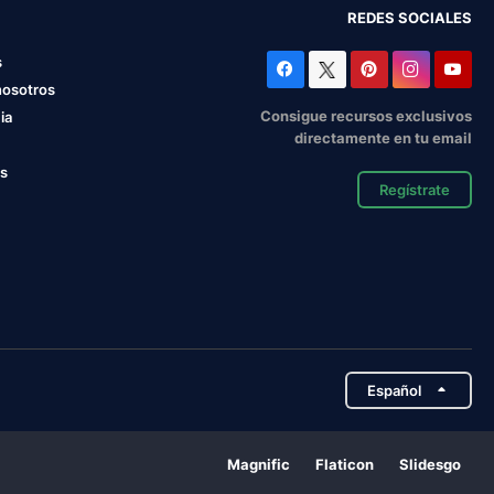
REDES SOCIALES
s
nosotros
Consigue recursos exclusivos
ia
directamente en tu email
os
Regístrate
Español
Magnific
Flaticon
Slidesgo