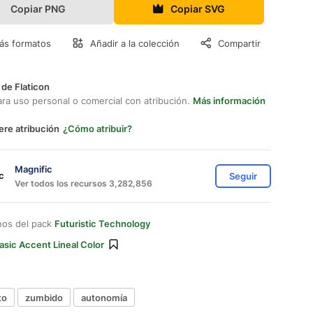
Copiar PNG
Copiar SVG
ás formatos
Añadir a la colección
Compartir
 de Flaticon
ara uso personal o comercial con atribución.
Más información
ere atribución
¿Cómo atribuir?
Magnific
Seguir
Ver todos los recursos 3,282,856
nos del pack
Futuristic Technology
asic Accent Lineal Color
to
zumbido
autonomía