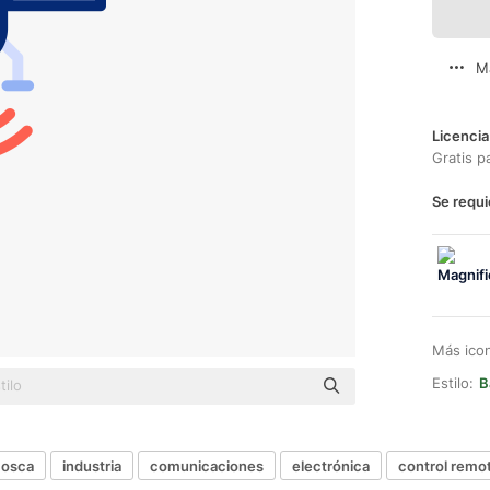
M
Licencia
Gratis p
Se requi
Más ico
Estilo:
B
osca
industria
comunicaciones
electrónica
control remo