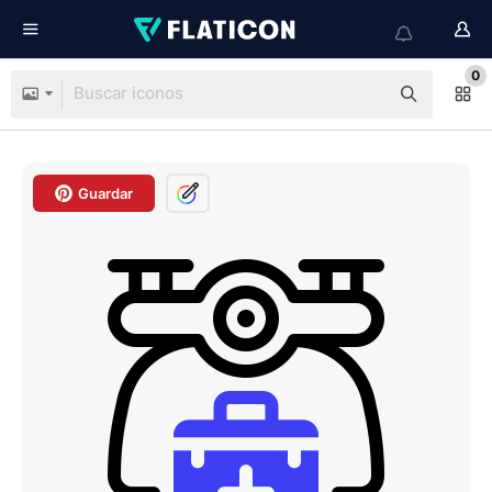
0
Guardar