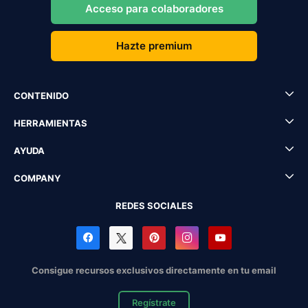
Acceso para colaboradores
Hazte premium
CONTENIDO
HERRAMIENTAS
AYUDA
COMPANY
REDES SOCIALES
Consigue recursos exclusivos directamente en tu email
Regístrate