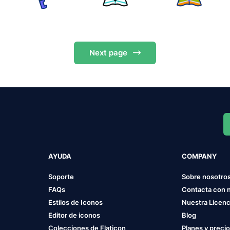
Next
page
AYUDA
COMPANY
Soporte
Sobre nosotro
FAQs
Contacta con 
Estilos de Iconos
Nuestra Licenc
Editor de iconos
Blog
Colecciones de Flaticon
Planes y preci