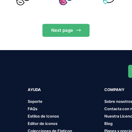
Next
page
AYUDA
COMPANY
Soporte
Sobre nosotro
FAQs
Contacta con 
Estilos de Iconos
Nuestra Licenc
Editor de iconos
Blog
Colecciones de Flaticon
Planes y preci