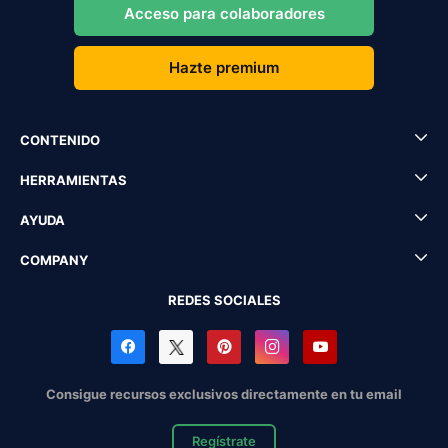
Acceso para colaboradores
Hazte premium
CONTENIDO
HERRAMIENTAS
AYUDA
COMPANY
REDES SOCIALES
Consigue recursos exclusivos directamente en tu email
Regístrate