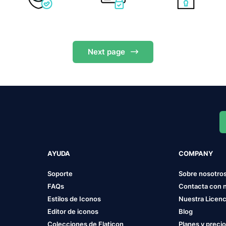
Next
page
AYUDA
COMPANY
Soporte
Sobre nosotro
FAQs
Contacta con 
Estilos de Iconos
Nuestra Licenc
Editor de iconos
Blog
Colecciones de Flaticon
Planes y preci