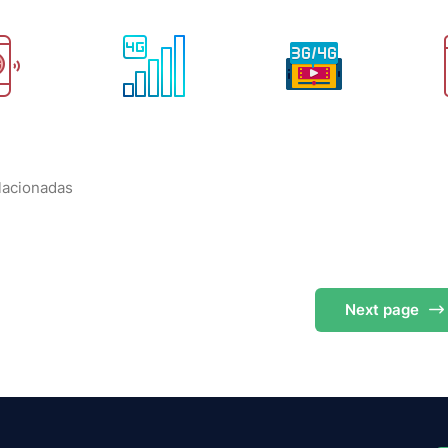
elacionadas
Next
page