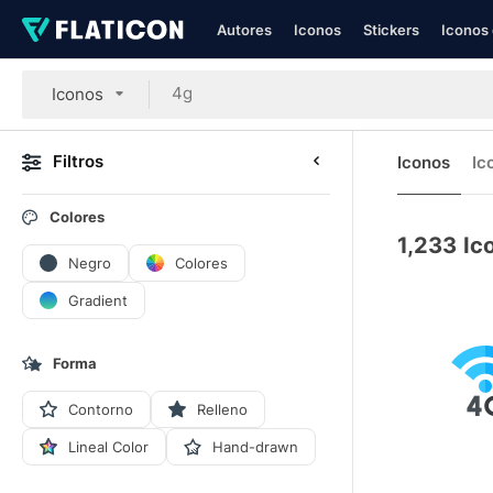
Autores
Iconos
Stickers
Iconos 
Iconos
Filtros
Iconos
Ic
Colores
1,233
Ic
Negro
Colores
Gradient
Forma
Contorno
Relleno
Lineal Color
Hand-drawn