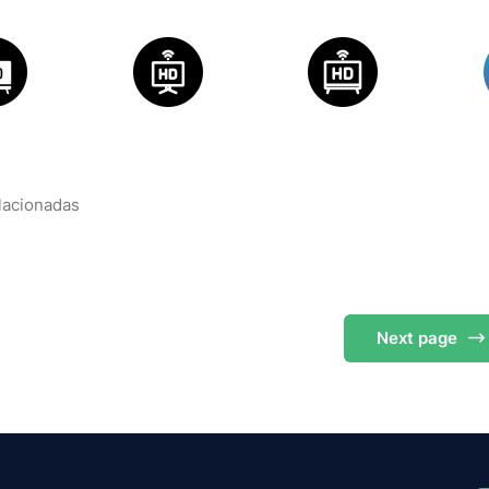
elacionadas
Next
page