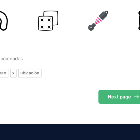
elacionadas
reo
x
ubicación
Next
page